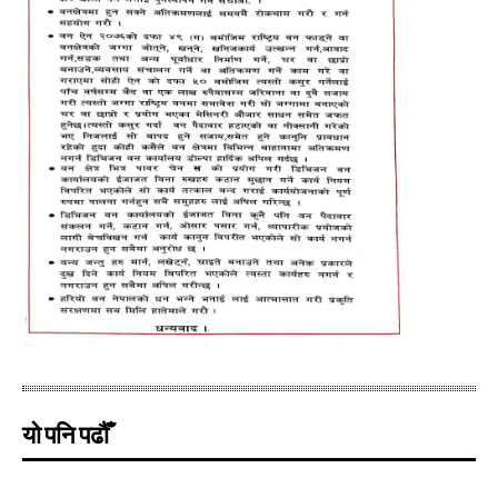
यो पनि पढौँ