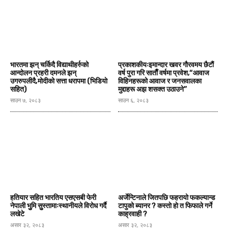
भारतमा झन् चर्किदै विद्याथीहर्रुको
प्रकाशकीयःइमान्दार खवर गाैरवमय छैटाैं
आन्दोलन प्रहरी दमनले झन्
वर्ष पुरा गरि साताैँ वर्षमा प्रवेश,“आवाज
उगरुपलीदै,मोदीको सत्ता धरापमा (भिडियाे
विहिनहरूको आवाज र जनसवालका
सहित)
मुद्दाहरू अझ शसक्त उठाउने”
साउन ७, २०८३
साउन ६, २०८३
हतियार सहित भारतिय एसएसबी फेरी
अर्जेन्टिनाले जितपछि फहरायो फकल्यान्ड
नेपाली भुुमि सुुस्तामाःस्थानीयले विरोध गर्दै
टापुको ब्यानर ? कस्ताे हाे त फिफाले गर्ने
लखेटे
काह्रवाही ?
असार ३२, २०८३
असार ३२, २०८३