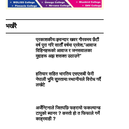
भर्खरै
प्रकाशकीयःइमान्दार खवर गाैरवमय छैटाैं
वर्ष पुरा गरि साताैँ वर्षमा प्रवेश,“आवाज
विहिनहरूको आवाज र जनसवालका
मुद्दाहरू अझ शसक्त उठाउने”
हतियार सहित भारतिय एसएसबी फेरी
नेपाली भुुमि सुुस्तामाःस्थानीयले विरोध गर्दै
लखेटे
अर्जेन्टिनाले जितपछि फहरायो फकल्यान्ड
टापुको ब्यानर ? कस्ताे हाे त फिफाले गर्ने
काह्रवाही ?