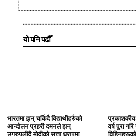
यो पनि पढौँ
भारतमा झन् चर्किदै विद्याथीहर्रुको
प्रकाशकीयःइ
आन्दोलन प्रहरी दमनले झन्
वर्ष पुरा गर
उगरुपलीदै,मोदीको सत्ता धरापमा
विहिनहरूक