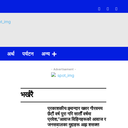
अर्थ
पर्यटन
अन्य
- Advertisement -
भर्खरै
प्रकाशकीयःइमान्दार खवर गाैरवमय
छैटाैं वर्ष पुरा गरि साताैँ वर्षमा
प्रवेश,“आवाज विहिनहरूको आवाज र
जनसवालका मुद्दाहरू अझ शसक्त