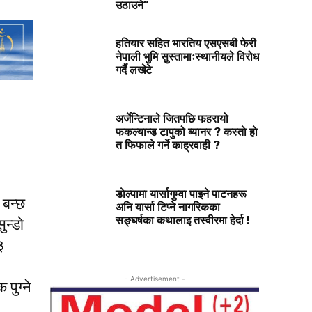
उठाउने”
हतियार सहित भारतिय एसएसबी फेरी
नेपाली भुुमि सुुस्तामाःस्थानीयले विरोध
गर्दै लखेटे
अर्जेन्टिनाले जितपछि फहरायो
फकल्यान्ड टापुको ब्यानर ? कस्ताे हाे
त फिफाले गर्ने काह्रवाही ?
डाेल्पामा यार्सागुम्वा पाइने पाटनहरू
 बन्छ
अनि यार्सा टिप्ने नागरिकका
सङ्घर्षका कथालाइ तस्वीरमा हेर्दा !
न्डो
३
- Advertisement -
 पुग्ने