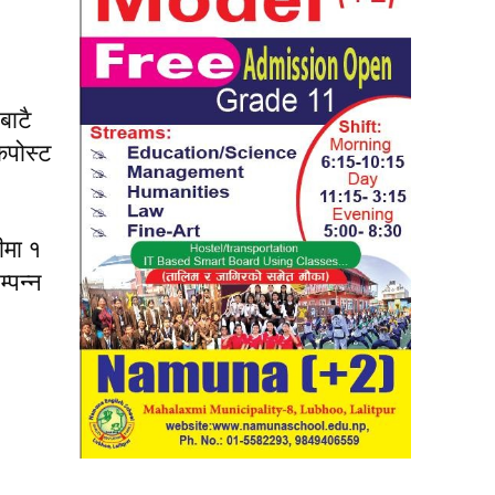
बाटै
कपोस्ट
तीमा १
्पन्न