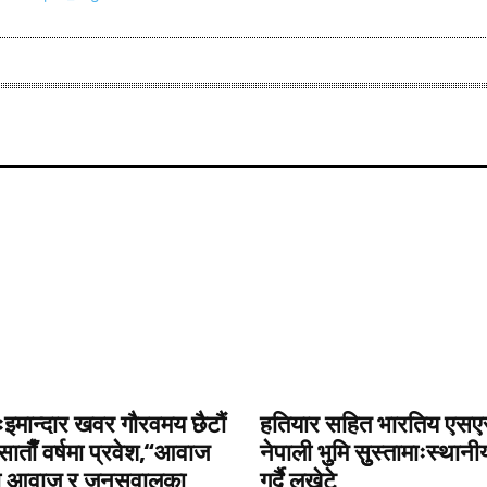
मान्दार खवर गाैरवमय छैटाैं
हतियार सहित भारतिय एसएस
ि साताैँ वर्षमा प्रवेश,“आवाज
नेपाली भुुमि सुुस्तामाःस्थान
ो आवाज र जनसवालका
गर्दै लखेटे