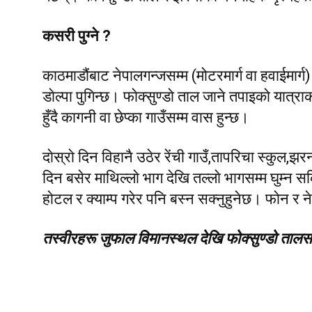
कसरी पुग्ने ?
काठमाडौंबाट नेपालगन्जसम्म (मोटरमार्ग वा हवाईमार्ग) ब
डाेल्पा पुगिन्छ। फाेक्सुण्डाे ताल जाने तपाइकाे यात्रा
हुँदै कागनी वा छेप्का गाउँसम्म वास हुन्छ।
दाेस्राे दिन विहानै उठेर रेंची गाउँ,तापरिचा स्कुल,झरन
दिन बसेर माथिल्लाे भाग देखि तल्लाे भागसम्म घुम्न
हाेटल र क्याम्प गरेर पनि बस्न सक्नुहुनेछ। फाेन र 
तस्वीरहरू जुफाल विमानस्थल देखि फाेक्सुण्डाे तालसम