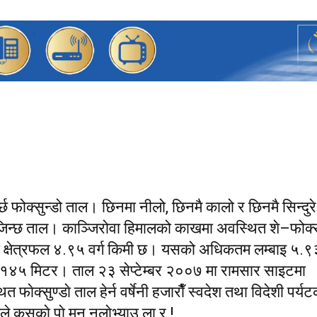
र्छ फोक्सुन्डो ताल। छिनमा नीलो, छिनमै कालो र छिनमै सिन्दुरे
न्छ ताल। काञ्जिरोवा हिमालको काखमा अवस्थित शे–फोक्सु
को क्षेत्रफल ४.९५ वर्ग किमी छ। यसको अधिकतम लम्बाइ ५.९
 १४५ मिटर। ताल २३ सेप्टेम्बर २००७ मा रामसार साइटमा
क्सुण्डाे ताल हेर्न वर्षेनी हजाराैँ स्वदेश तथा विदेशी पर्यटक
ले कसकाे पाे मन नलाेभ्याउ ला र !