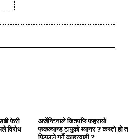
बी फेरी
अर्जेन्टिनाले जितपछि फहरायो
ीयले विरोध
फकल्यान्ड टापुको ब्यानर ? कस्ताे हाे त
फिफाले गर्ने काह्रवाही ?