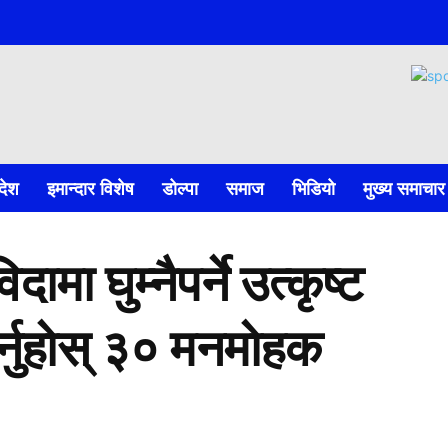
देश
इमान्दार विशेष
डोल्पा
समाज
भिडियो
मुख्य समाचार
ामा घुम्नैपर्ने उत्कृष्ट
र्नुहाेस् ३० मनमाेहक