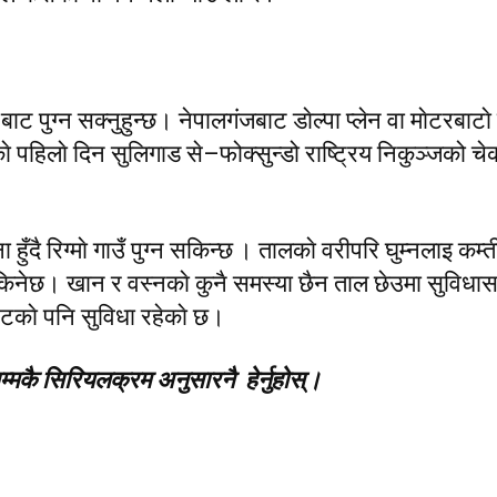
ाट पुग्न सक्नुहुन्छ। नेपालगंजबाट डाेल्पा प्लेन वा माेटरबाटाे 
काे पहिलाे दिन
सुलिगाड से–फोक्सुन्डो राष्ट्रिय निकुञ्जको चे
ा हुँदै रिग्माे गाउँ पुग्न सकिन्छ । तालकाे वरीपरि घुम्नलाइ कम्
 सकिनेछ। खान र वस्नकाे कुनै समस्या छैन ताल छेउमा सुविधासम
नेटकाे पनि सुविधा रहेकाे छ।
्मकै सिरियलक्रम अनुसारनै हेर्नुहाेस्।