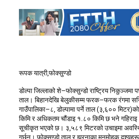
रूपक यात्री,फाेक्सुण्डाे
डोल्पा जिल्लाको शे–फोक्सुन्डो राष्ट्रिय निकुञ्जमा प
ताल। बिहानदेखि बेलुकीसम्म फरक–फरक रंगमा सजि
गाउँपालिका–८, डोल्पामा पर्ने ताल (३,६०० मिटर)
किमि र अधिकतम चौंडाइ १.८० किमि छ भने गहिराइ
सूचीकृत भएको छ।
३,५८९ मिटरकाे उचाइमा अवस्थित फाे
गर्छन्। फाेक्सुण्डाे ताल र झरनाका मनमाेहक दृश्यहरू