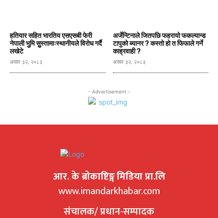
हतियार सहित भारतिय एसएसबी फेरी
अर्जेन्टिनाले जितपछि फहरायो फकल्यान्ड
नेपाली भुुमि सुुस्तामाःस्थानीयले विरोध गर्दै
टापुको ब्यानर ? कस्ताे हाे त फिफाले गर्ने
लखेटे
काह्रवाही ?
असार ३२, २०८३
असार ३२, २०८३
- Advertisement -
आर. के ब्राेकाष्टिङ्ग मिडिया प्रा.लि
www.imandarkhabar.com
संचालक/ प्रधान-सम्पादक