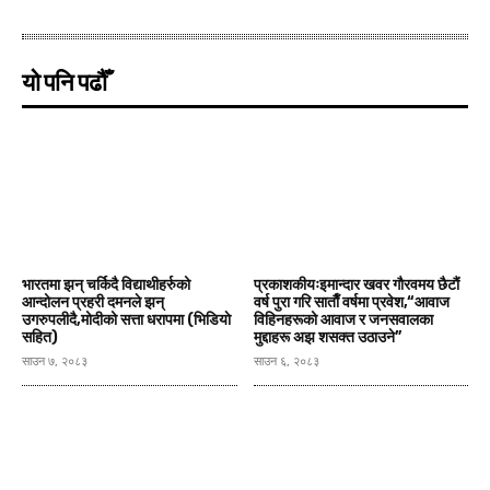
यो पनि पढौँ
भारतमा झन् चर्किदै विद्याथीहर्रुको
प्रकाशकीयःइमान्दार खवर गाैरवमय छैटाैं
आन्दोलन प्रहरी दमनले झन्
वर्ष पुरा गरि साताैँ वर्षमा प्रवेश,“आवाज
उगरुपलीदै,मोदीको सत्ता धरापमा (भिडियाे
विहिनहरूको आवाज र जनसवालका
सहित)
मुद्दाहरू अझ शसक्त उठाउने”
साउन ७, २०८३
साउन ६, २०८३