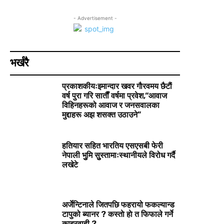
- Advertisement -
भर्खरै
प्रकाशकीयःइमान्दार खवर गाैरवमय छैटाैं
वर्ष पुरा गरि साताैँ वर्षमा प्रवेश,“आवाज
विहिनहरूको आवाज र जनसवालका
मुद्दाहरू अझ शसक्त उठाउने”
हतियार सहित भारतिय एसएसबी फेरी
नेपाली भुुमि सुुस्तामाःस्थानीयले विरोध गर्दै
लखेटे
अर्जेन्टिनाले जितपछि फहरायो फकल्यान्ड
टापुको ब्यानर ? कस्ताे हाे त फिफाले गर्ने
काह्रवाही ?