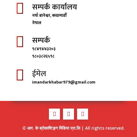
सम्पर्क कार्यालय
नयाँ बानेश्वर, काठमाडाैँ
नेपाल
सम्पर्क
९८४९४४३२०३
९८०३८२६५९८
ईमेल
imandarkhabar979@gmail.com
© आर. के ब्राेकाष्टिङ्ग मिडिया प्रा.लि | All rights reserved.