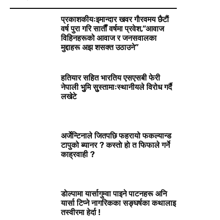
प्रकाशकीयःइमान्दार खवर गाैरवमय छैटाैं
वर्ष पुरा गरि साताैँ वर्षमा प्रवेश,“आवाज
विहिनहरूको आवाज र जनसवालका
मुद्दाहरू अझ शसक्त उठाउने”
हतियार सहित भारतिय एसएसबी फेरी
नेपाली भुुमि सुुस्तामाःस्थानीयले विरोध गर्दै
लखेटे
अर्जेन्टिनाले जितपछि फहरायो फकल्यान्ड
टापुको ब्यानर ? कस्ताे हाे त फिफाले गर्ने
काह्रवाही ?
डाेल्पामा यार्सागुम्वा पाइने पाटनहरू अनि
यार्सा टिप्ने नागरिकका सङ्घर्षका कथालाइ
तस्वीरमा हेर्दा !