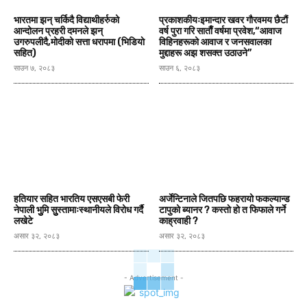
भारतमा झन् चर्किदै विद्याथीहर्रुको
प्रकाशकीयःइमान्दार खवर गाैरवमय छैटाैं
आन्दोलन प्रहरी दमनले झन्
वर्ष पुरा गरि साताैँ वर्षमा प्रवेश,“आवाज
उगरुपलीदै,मोदीको सत्ता धरापमा (भिडियाे
विहिनहरूको आवाज र जनसवालका
सहित)
मुद्दाहरू अझ शसक्त उठाउने”
साउन ७, २०८३
साउन ६, २०८३
हतियार सहित भारतिय एसएसबी फेरी
अर्जेन्टिनाले जितपछि फहरायो फकल्यान्ड
नेपाली भुुमि सुुस्तामाःस्थानीयले विरोध गर्दै
टापुको ब्यानर ? कस्ताे हाे त फिफाले गर्ने
लखेटे
काह्रवाही ?
असार ३२, २०८३
असार ३२, २०८३
- Advertisement -