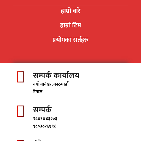
हाम्रो बारे
हाम्रो टिम
प्रयोगका सर्तहरु
सम्पर्क कार्यालय
नयाँ बानेश्वर, काठमाडाैँ
नेपाल
सम्पर्क
९८४९४४३२०३
९८०३८२६५९८