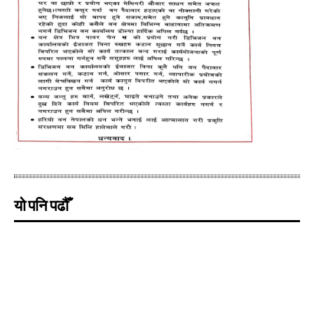
यो पनि पढौँ