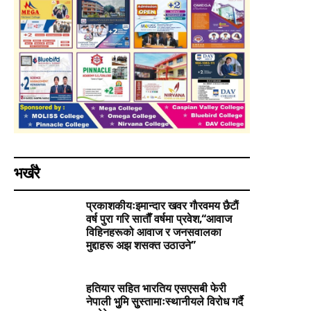
भर्खरै
प्रकाशकीयःइमान्दार खवर गाैरवमय छैटाैं
वर्ष पुरा गरि साताैँ वर्षमा प्रवेश,“आवाज
विहिनहरूको आवाज र जनसवालका
मुद्दाहरू अझ शसक्त उठाउने”
हतियार सहित भारतिय एसएसबी फेरी
नेपाली भुुमि सुुस्तामाःस्थानीयले विरोध गर्दै