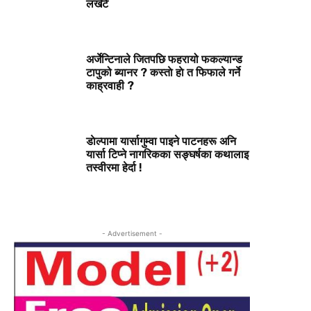
लखेटे
अर्जेन्टिनाले जितपछि फहरायो फकल्यान्ड
टापुको ब्यानर ? कस्ताे हाे त फिफाले गर्ने
काह्रवाही ?
डाेल्पामा यार्सागुम्वा पाइने पाटनहरू अनि
यार्सा टिप्ने नागरिकका सङ्घर्षका कथालाइ
तस्वीरमा हेर्दा !
- Advertisement -