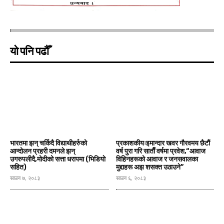
यो पनि पढौँ
भारतमा झन् चर्किदै विद्याथीहर्रुको
प्रकाशकीयःइमान्दार खवर गाैरवमय छैटाैं
आन्दोलन प्रहरी दमनले झन्
वर्ष पुरा गरि साताैँ वर्षमा प्रवेश,“आवाज
उगरुपलीदै,मोदीको सत्ता धरापमा (भिडियाे
विहिनहरूको आवाज र जनसवालका
सहित)
मुद्दाहरू अझ शसक्त उठाउने”
साउन ७, २०८३
साउन ६, २०८३