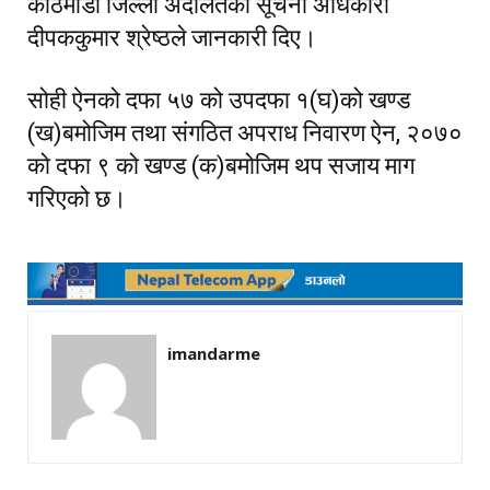
काठमाडौं जिल्ला अदालतका सूचना अधिकारी
दीपककुमार श्रेष्ठले जानकारी दिए।
सोही ऐनको दफा ५७ को उपदफा १(घ)को खण्ड
(ख)बमोजिम तथा संगठित अपराध निवारण ऐन, २०७०
को दफा ९ को खण्ड (क)बमोजिम थप सजाय माग
गरिएको छ।
imandarme