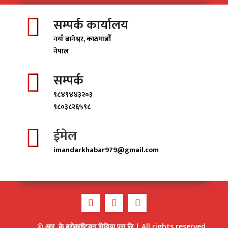
सम्पर्क कार्यालय
नयाँ बानेश्वर, काठमाडाैँ
नेपाल
सम्पर्क
९८४९४४३२०३
९८०३८२६५९८
ईमेल
imandarkhabar979@gmail.com
© आर. के ब्राेकाष्टिङ्ग मिडिया प्रा.लि | All rights reserved.