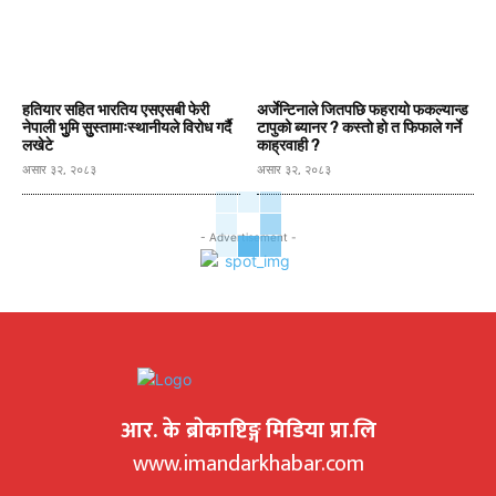
हतियार सहित भारतिय एसएसबी फेरी
अर्जेन्टिनाले जितपछि फहरायो फकल्यान्ड
नेपाली भुुमि सुुस्तामाःस्थानीयले विरोध गर्दै
टापुको ब्यानर ? कस्ताे हाे त फिफाले गर्ने
लखेटे
काह्रवाही ?
असार ३२, २०८३
असार ३२, २०८३
- Advertisement -
आर. के ब्राेकाष्टिङ्ग मिडिया प्रा.लि
www.imandarkhabar.com