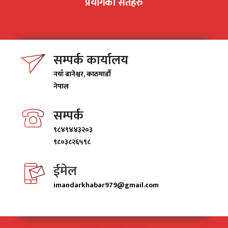
प्रयोगका सर्तहरु
सम्पर्क कार्यालय
नयाँ बानेश्वर, काठमाडाैँ
नेपाल
सम्पर्क
९८४९४४३२०३
९८०३८२६५९८
ईमेल
imandarkhabar979@gmail.com