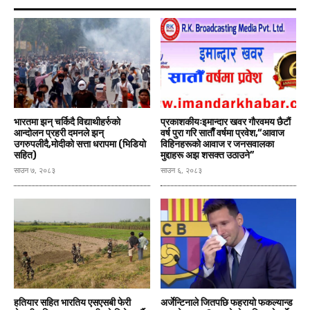
भारतमा झन् चर्किदै विद्याथीहर्रुको
प्रकाशकीयःइमान्दार खवर गाैरवमय छैटाैं
आन्दोलन प्रहरी दमनले झन्
वर्ष पुरा गरि साताैँ वर्षमा प्रवेश,“आवाज
उगरुपलीदै,मोदीको सत्ता धरापमा (भिडियाे
विहिनहरूको आवाज र जनसवालका
सहित)
मुद्दाहरू अझ शसक्त उठाउने”
साउन ७, २०८३
साउन ६, २०८३
हतियार सहित भारतिय एसएसबी फेरी
अर्जेन्टिनाले जितपछि फहरायो फकल्यान्ड