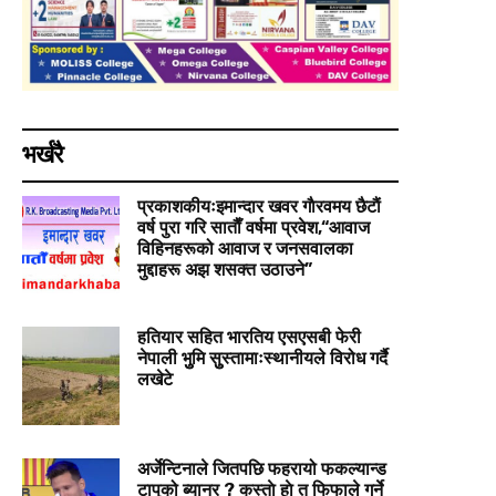
भर्खरै
प्रकाशकीयःइमान्दार खवर गाैरवमय छैटाैं
वर्ष पुरा गरि साताैँ वर्षमा प्रवेश,“आवाज
विहिनहरूको आवाज र जनसवालका
मुद्दाहरू अझ शसक्त उठाउने”
हतियार सहित भारतिय एसएसबी फेरी
नेपाली भुुमि सुुस्तामाःस्थानीयले विरोध गर्दै
लखेटे
अर्जेन्टिनाले जितपछि फहरायो फकल्यान्ड
टापुको ब्यानर ? कस्ताे हाे त फिफाले गर्ने