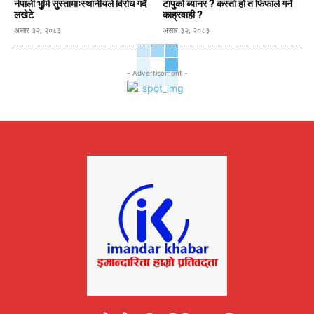
नेपाली भुुमि सुुस्तामाःस्थानीयले विरोध गर्दै
टापुको ब्यानर ? कस्ताे हाे त फिफाले गर्ने
लखेटे
काह्रवाही ?
असार ३२, २०८३
असार ३२, २०८३
- Advertisement -